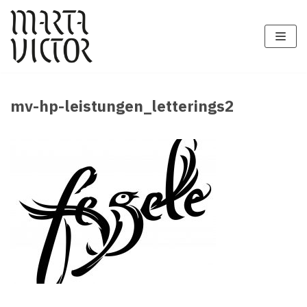
Zum
Inhalt
springen
mv-hp-leistungen_letterings2