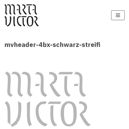
Zum
Inhalt
springen
mvheader-4bx-schwarz-streifi