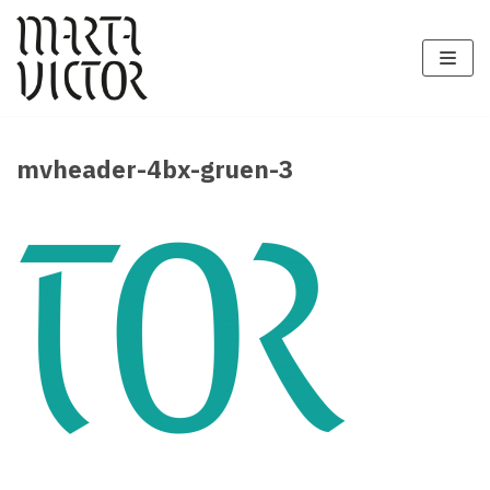
Zum
Inhalt
springen
mvheader-4bx-gruen-3