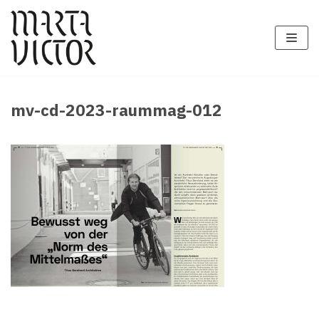
Zum
Inhalt
springen
mv-cd-2023-raummag-012