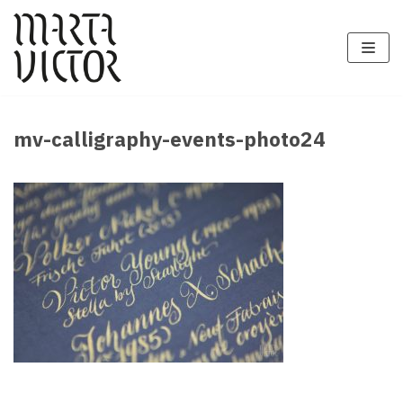
Zum
Inhalt
springen
mv-calligraphy-events-photo24