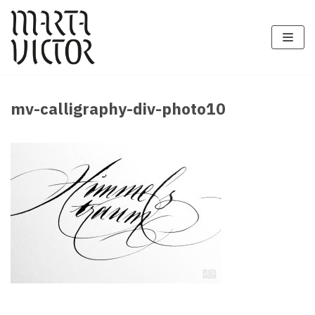
Zum
Inhalt
springen
mv-calligraphy-div-photo10